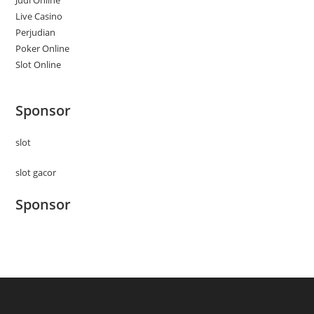
Judi Online
Live Casino
Perjudian
Poker Online
Slot Online
Sponsor
slot
slot gacor
Sponsor