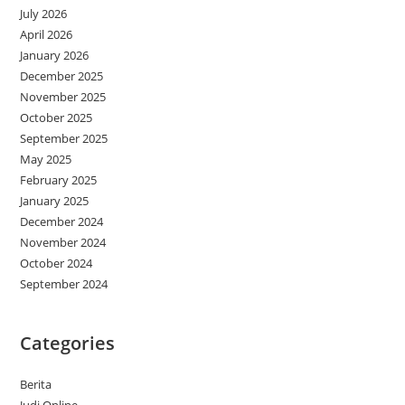
July 2026
April 2026
January 2026
December 2025
November 2025
October 2025
September 2025
May 2025
February 2025
January 2025
December 2024
November 2024
October 2024
September 2024
Categories
Berita