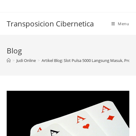
Skip
to
content
Transposicion Cibernetica
Menu
Blog
>
Judi Online
>
Artikel Blog: Slot Pulsa 5000 Langsung Masuk, Pros