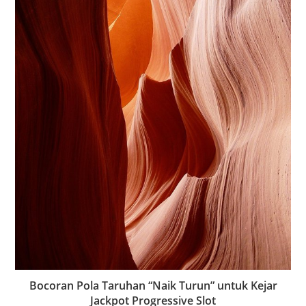
Bocoran Pola Taruhan “Naik Turun” untuk Kejar
Jackpot Progressive Slot