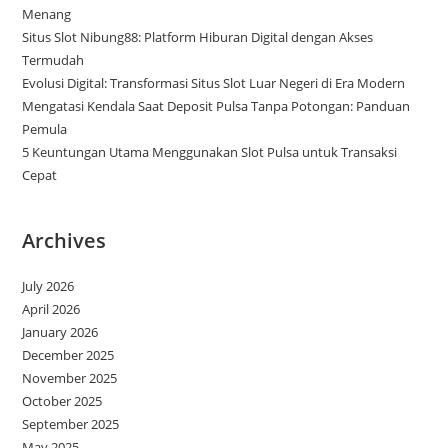
Menang
Situs Slot Nibung88: Platform Hiburan Digital dengan Akses
Termudah
Evolusi Digital: Transformasi Situs Slot Luar Negeri di Era Modern
Mengatasi Kendala Saat Deposit Pulsa Tanpa Potongan: Panduan
Pemula
5 Keuntungan Utama Menggunakan Slot Pulsa untuk Transaksi
Cepat
Archives
July 2026
April 2026
January 2026
December 2025
November 2025
October 2025
September 2025
May 2025