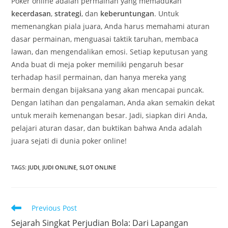
Poker online adalah permainan yang memadukan
kecerdasan
,
strategi
, dan
keberuntungan
. Untuk
memenangkan piala juara, Anda harus memahami aturan
dasar permainan, menguasai taktik taruhan, membaca
lawan, dan mengendalikan emosi. Setiap keputusan yang
Anda buat di meja poker memiliki pengaruh besar
terhadap hasil permainan, dan hanya mereka yang
bermain dengan bijaksana yang akan mencapai puncak.
Dengan latihan dan pengalaman, Anda akan semakin dekat
untuk meraih kemenangan besar. Jadi, siapkan diri Anda,
pelajari aturan dasar, dan buktikan bahwa Anda adalah
juara sejati di dunia poker online!
TAGS
:
JUDI
,
JUDI ONLINE
,
SLOT ONLINE
Read
Previous Post
more
Sejarah Singkat Perjudian Bola: Dari Lapangan
articles