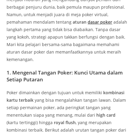
berbagai penjuru dunia, baik pemula maupun profesional.
Namun, untuk menjadi juara di meja poker virtual,
pemahaman mendalam tentang
aturan
dasar poker
adalah
langkah pertama yang tidak bisa diabaikan. Tanpa dasar
yang kokoh, strategi apapun takkan berfungsi dengan baik.
Mari kita pelajari bersama-sama bagaimana memahami
aturan dasar poker dan memanfaatkannya untuk meraih
kemenangan.
1. Mengenal Tangan Poker: Kunci Utama dalam
Setiap Putaran
Poker dimainkan dengan tujuan untuk memiliki
kombinasi
kartu terbaik
yang bisa mengalahkan tangan lawan. Dalam
setiap permainan poker, ada peringkat tangan yang
menentukan siapa yang menang, mulai dari
high card
(kartu tertinggi) hingga
royal flush
, yang merupakan
kombinasi terbaik. Berikut adalah urutan tangan poker dari