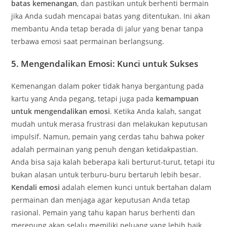
batas kemenangan
, dan pastikan untuk berhenti bermain
jika Anda sudah mencapai batas yang ditentukan. Ini akan
membantu Anda tetap berada di jalur yang benar tanpa
terbawa emosi saat permainan berlangsung.
5. Mengendalikan Emosi: Kunci untuk Sukses
Kemenangan dalam poker tidak hanya bergantung pada
kartu yang Anda pegang, tetapi juga pada
kemampuan
untuk mengendalikan emosi
. Ketika Anda kalah, sangat
mudah untuk merasa frustrasi dan melakukan keputusan
impulsif. Namun, pemain yang cerdas tahu bahwa poker
adalah permainan yang penuh dengan ketidakpastian.
Anda bisa saja kalah beberapa kali berturut-turut, tetapi itu
bukan alasan untuk terburu-buru bertaruh lebih besar.
Kendali emosi
adalah elemen kunci untuk bertahan dalam
permainan dan menjaga agar keputusan Anda tetap
rasional. Pemain yang tahu kapan harus berhenti dan
merenung akan selalu memiliki peluang yang lebih baik