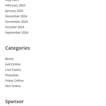
February 2025
January 2025
December 2024
November 2024
October 2024
September 2024
Categories
Berita
Judi Online
Live Casino
Perjudian
Poker Online
Slot Online
Sponsor