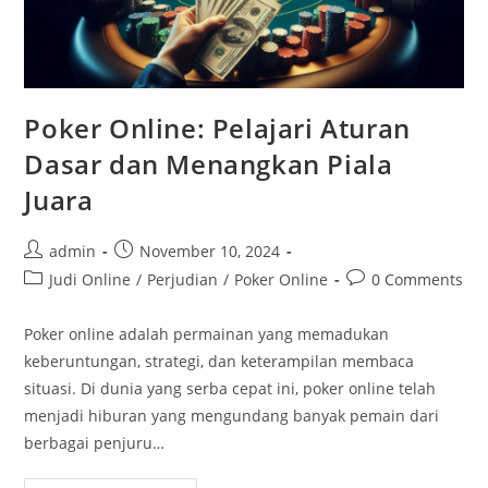
Poker Online: Pelajari Aturan
Dasar dan Menangkan Piala
Juara
Post
Post
admin
November 10, 2024
author:
published:
Post
Post
Judi Online
/
Perjudian
/
Poker Online
0 Comments
category:
comments:
Poker online adalah permainan yang memadukan
keberuntungan, strategi, dan keterampilan membaca
situasi. Di dunia yang serba cepat ini, poker online telah
menjadi hiburan yang mengundang banyak pemain dari
berbagai penjuru…